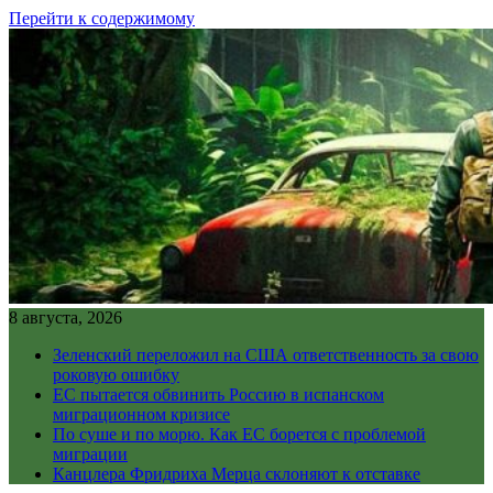
Перейти к содержимому
8 августа, 2026
Зеленский переложил на США ответственность за свою
роковую ошибку
ЕС пытается обвинить Россию в испанском
миграционном кризисе
По суше и по морю. Как ЕС борется с проблемой
миграции
Канцлера Фридриха Мерца склоняют к отставке