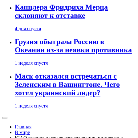
Канцлера Фридриха Мерца
склоняют к отставке
4 дня спустя
Грузия обыграла Россию в
Океании из-за неявки противника
1 неделя спустя
Маск отказался встречаться с
Зеленским в Вашингтоне. Чего
хотел украинский лидер?
1 неделя спустя
Главная
В мире
ICAO заявила о начале расследования инцидента с