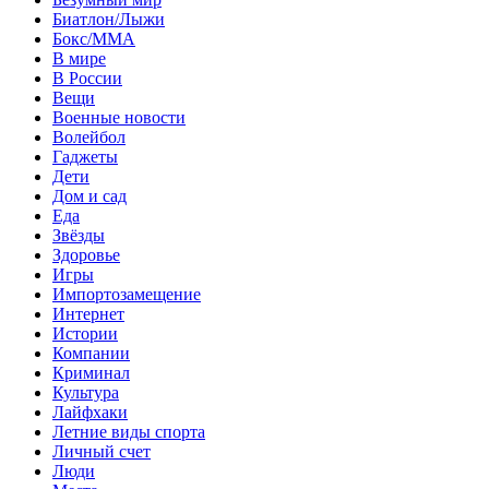
Биатлон/Лыжи
Бокс/MMA
В мире
В России
Вещи
Военные новости
Волейбол
Гаджеты
Дети
Дом и сад
Еда
Звёзды
Здоровье
Игры
Импортозамещение
Интернет
Истории
Компании
Криминал
Культура
Лайфхаки
Летние виды спорта
Личный счет
Люди