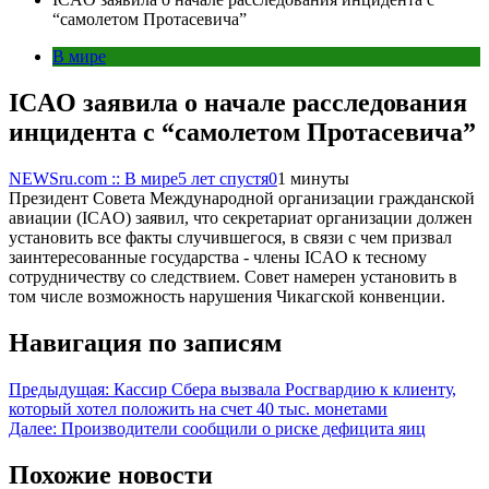
“самолетом Протасевича”
В мире
ICAO заявила о начале расследования
инцидента с “самолетом Протасевича”
NEWSru.com :: В мире
5 лет спустя
0
1 минуты
Президент Совета Международной организации гражданской
авиации (ICAO) заявил, что секретариат организации должен
установить все факты случившегося, в связи с чем призвал
заинтересованные государства - члены ICAO к тесному
сотрудничеству со следствием. Совет намерен установить в
том числе возможность нарушения Чикагской конвенции.
Навигация по записям
Предыдущая:
Кассир Сбера вызвала Росгвардию к клиенту,
который хотел положить на счет 40 тыс. монетами
Далее:
Производители сообщили о риске дефицита яиц
Похожие новости