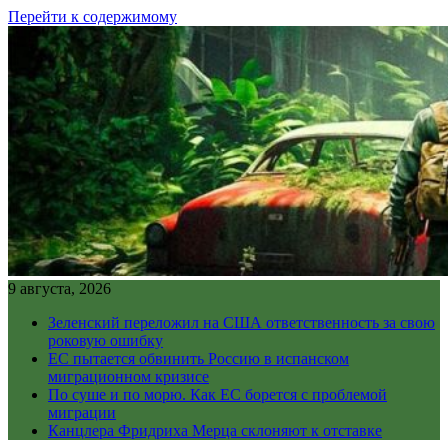
Перейти к содержимому
9 августа, 2026
Зеленский переложил на США ответственность за свою
роковую ошибку
ЕС пытается обвинить Россию в испанском
миграционном кризисе
По суше и по морю. Как ЕС борется с проблемой
миграции
Канцлера Фридриха Мерца склоняют к отставке