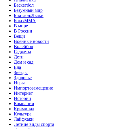
Баскетбол
Безумный мир
Биатлон/Лыжи
Бокс/MMA
В мире
В России
Вещи
Военные новости
Волейбол
Гаджеты
Дети
Дом и сад
Еда
Звёзды
Здоровье
Игры
Импортозамещение
Интернет
Истории
Компании
Криминал
Культура
Лайфхаки
Летние виды спорта