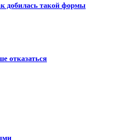
ак добилась такой формы
ше отказаться
ными