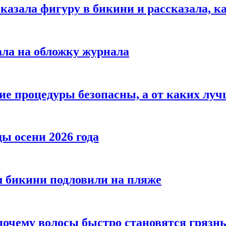
азала фигуру в бикини и рассказала, к
ала на обложку журнала
ие процедуры безопасны, а от каких луч
ы осени 2026 года
 бикини подловили на пляже
 почему волосы быстро становятся гряз