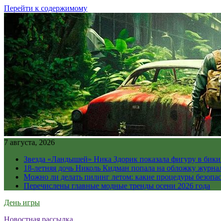
Перейти к содержимому
7 августа, 2026
Звезда «Ландышей» Ника Здорик показала фигуру в бикин
18-летняя дочь Николь Кидман попала на обложку журна
Можно ли делать пилинг летом: какие процедуры безопасн
Перечислены главные модные тренды осени 2026 года
День игры
Новостная рассылка