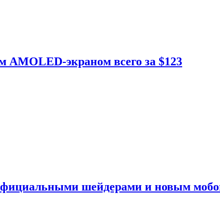
ым AMOLED-экраном всего за $123
 официальными шейдерами и новым моб