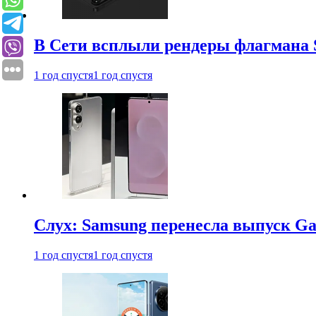
В Сети всплыли рендеры флагмана S
1 год спустя
1 год спустя
Слух: Samsung перенесла выпуск Gal
1 год спустя
1 год спустя