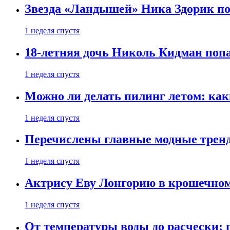
Звезда «Ландышей» Ника Здорик пок
1 неделя спустя
18-летняя дочь Николь Кидман поп
1 неделя спустя
Можно ли делать пилинг летом: как
1 неделя спустя
Перечислены главные модные тренд
1 неделя спустя
Актрису Еву Лонгорию в крошечном
1 неделя спустя
От температуры воды до расчески: