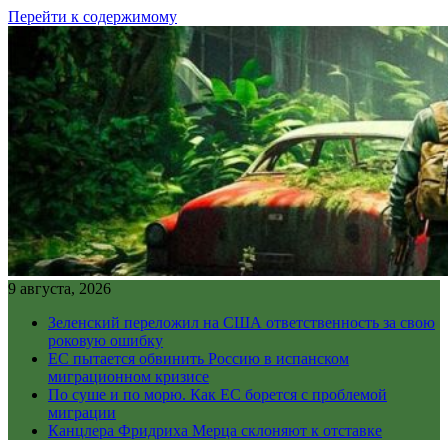
Перейти к содержимому
9 августа, 2026
Зеленский переложил на США ответственность за свою
роковую ошибку
ЕС пытается обвинить Россию в испанском
миграционном кризисе
По суше и по морю. Как ЕС борется с проблемой
миграции
Канцлера Фридриха Мерца склоняют к отставке