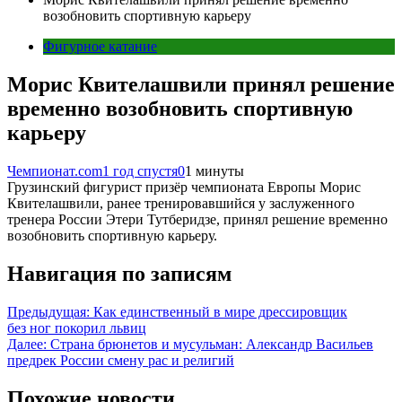
возобновить спортивную карьеру
Фигурное катание
Морис Квителашвили принял решение
временно возобновить спортивную
карьеру
Чемпионат.com
1 год спустя
0
1 минуты
Грузинский фигурист призёр чемпионата Европы Морис
Квителашвили, ранее тренировавшийся у заслуженного
тренера России Этери Тутберидзе, принял решение временно
возобновить спортивную карьеру.
Навигация по записям
Предыдущая:
Как единственный в мире дрессировщик
без ног покорил львиц
Далее:
Страна брюнетов и мусульман: Александр Васильев
предрек России смену рас и религий
Похожие новости