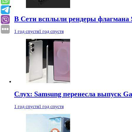
В Сети всплыли рендеры флагмана S
1 год спустя
1 год спустя
Слух: Samsung перенесла выпуск Gal
1 год спустя
1 год спустя