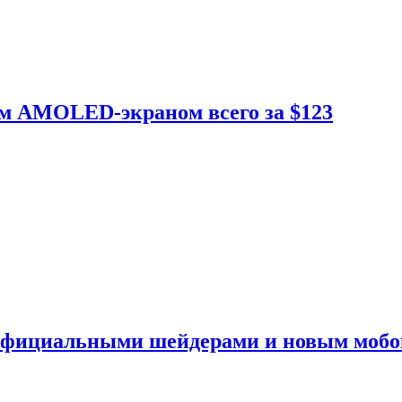
ым AMOLED-экраном всего за $123
 официальными шейдерами и новым моб