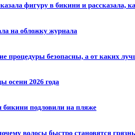
азала фигуру в бикини и рассказала, к
ала на обложку журнала
ие процедуры безопасны, а от каких луч
ы осени 2026 года
 бикини подловили на пляже
 почему волосы быстро становятся гряз