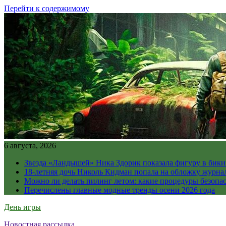
Перейти к содержимому
6 августа, 2026
Звезда «Ландышей» Ника Здорик показала фигуру в бикин
18-летняя дочь Николь Кидман попала на обложку журна
Можно ли делать пилинг летом: какие процедуры безопасн
Перечислены главные модные тренды осени 2026 года
День игры
Новостная рассылка