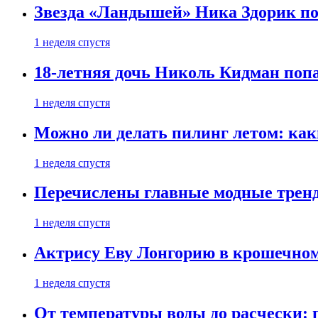
Звезда «Ландышей» Ника Здорик пок
1 неделя спустя
18-летняя дочь Николь Кидман поп
1 неделя спустя
Можно ли делать пилинг летом: как
1 неделя спустя
Перечислены главные модные тренд
1 неделя спустя
Актрису Еву Лонгорию в крошечном
1 неделя спустя
От температуры воды до расчески: