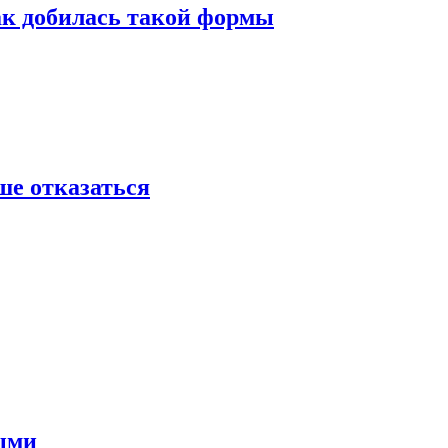
ак добилась такой формы
ше отказаться
ными