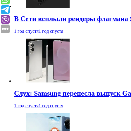
В Сети всплыли рендеры флагмана S
1 год спустя
1 год спустя
Слух: Samsung перенесла выпуск Gal
1 год спустя
1 год спустя