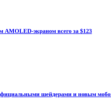
ым AMOLED-экраном всего за $123
 официальными шейдерами и новым моб