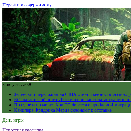
Перейти к содержимому
8 августа, 2026
Зеленский переложил на США ответственность за свою 
ЕС пытается обвинить Россию в испанском миграционно
По суше и по морю. Как ЕС борется с проблемой миграц
Канцлера Фридриха Мерца склоняют к отставке
День игры
Новостная рассылка