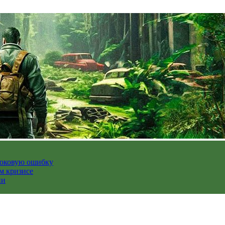
роковую ошибку
м кризисе
ии