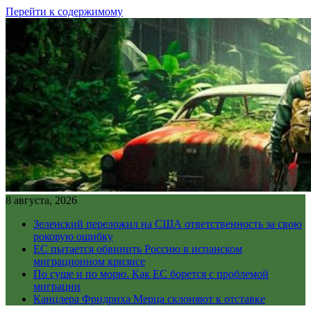
Перейти к содержимому
8 августа, 2026
Зеленский переложил на США ответственность за свою
роковую ошибку
ЕС пытается обвинить Россию в испанском
миграционном кризисе
По суше и по морю. Как ЕС борется с проблемой
миграции
Канцлера Фридриха Мерца склоняют к отставке