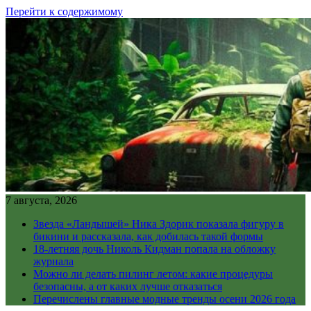
Перейти к содержимому
7 августа, 2026
Звезда «Ландышей» Ника Здорик показала фигуру в
бикини и рассказала, как добилась такой формы
18-летняя дочь Николь Кидман попала на обложку
журнала
Можно ли делать пилинг летом: какие процедуры
безопасны, а от каких лучше отказаться
Перечислены главные модные тренды осени 2026 года