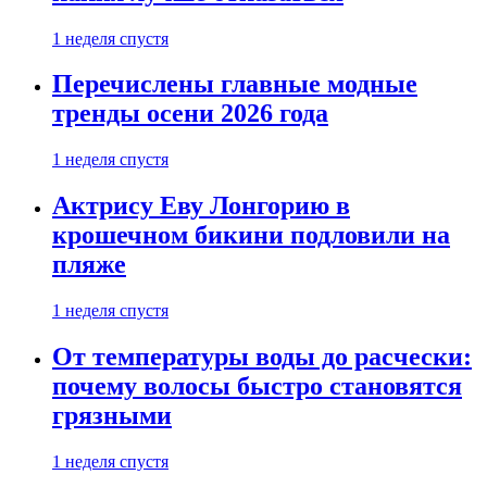
1 неделя спустя
Перечислены главные модные
тренды осени 2026 года
1 неделя спустя
Актрису Еву Лонгорию в
крошечном бикини подловили на
пляже
1 неделя спустя
От температуры воды до расчески:
почему волосы быстро становятся
грязными
1 неделя спустя