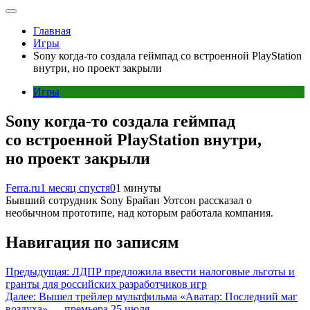
Главная
Игры
Sony когда-то создала геймпад со встроенной PlayStation
внутри, но проект закрыли
Игры
Sony когда-то создала геймпад
со встроенной PlayStation внутри,
но проект закрыли
Ferra.ru
1 месяц спустя
0
1 минуты
Бывший сотрудник Sony Брайан Уотсон рассказал о
необычном прототипе, над которым работала компания.
Навигация по записям
Предыдущая:
ЛДПР предложила ввести налоговые льготы и
гранты для российских разработчиков игр
Далее:
Вышел трейлер мультфильма «Аватар: Последний маг
воздуха» — премьера 25 июля