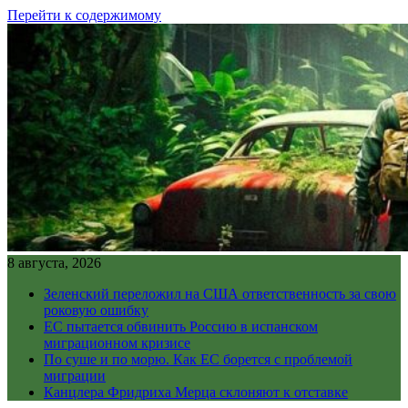
Перейти к содержимому
8 августа, 2026
Зеленский переложил на США ответственность за свою
роковую ошибку
ЕС пытается обвинить Россию в испанском
миграционном кризисе
По суше и по морю. Как ЕС борется с проблемой
миграции
Канцлера Фридриха Мерца склоняют к отставке