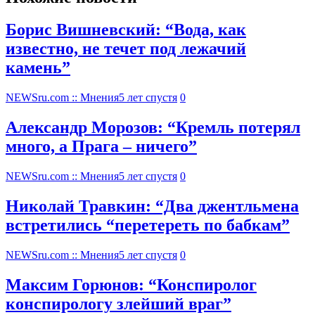
Борис Вишневский: “Вода, как
известно, не течет под лежачий
камень”
NEWSru.com :: Мнения
5 лет спустя
0
Александр Морозов: “Кремль потерял
много, а Прага – ничего”
NEWSru.com :: Мнения
5 лет спустя
0
Николай Травкин: “Два джентльмена
встретились “перетереть по бабкам”
NEWSru.com :: Мнения
5 лет спустя
0
Максим Горюнов: “Конспиролог
конспирологу злейший враг”