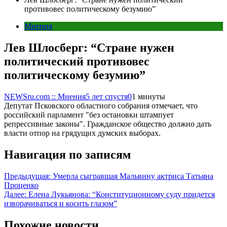
противовес политическому безумию”
Мнения
Лев Шлосберг: “Стране нужен
политический противовес
политическому безумию”
NEWSru.com :: Мнения
5 лет спустя
0
1 минуты
Депутат Псковского областного собрания отмечает, что
российский парламент "без остановки штампует
репрессивные законы". Гражданское общество должно дать
власти отпор на грядущих думских выборах.
Навигация по записям
Предыдущая:
Умерла сыгравшая Мальвину актриса Татьяна
Проценко
Далее:
Елена Лукьянова: “Конституционному суду придется
изворачиваться и косить глазом”
Похожие новости