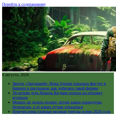
Перейти к содержимому
6 августа, 2026
Звезда «Ландышей» Ника Здорик показала фигуру в
бикини и рассказала, как добилась такой формы
18-летняя дочь Николь Кидман попала на обложку
журнала
Можно ли делать пилинг летом: какие процедуры
безопасны, а от каких лучше отказаться
Перечислены главные модные тренды осени 2026 года