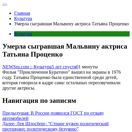
Главная
Культура
Умерла сыгравшая Мальвину актриса Татьяна Проценко
Культура
Умерла сыгравшая Мальвину актриса
Татьяна Проценко
NEWSru.com :: Культура
5 лет спустя
0
1 минуты
Фильм "Приключения Буратино" вышел на экраны в 1976
году. Татьяна Проценко была единственной среди детей,
которая говорила в кадре сама: остальных переозвучивали
другие актрисы.
Навигация по записям
Предыдущая:
В России появился ГОСТ по отзыву
автомобилей
Далее:
Лев Шлосберг: “Стране нужен политический
противовес политическому безумию”