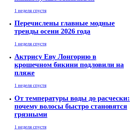
1 неделя спустя
Перечислены главные модные
тренды осени 2026 года
1 неделя спустя
Актрису Еву Лонгорию в
крошечном бикини подловили на
пляже
1 неделя спустя
От температуры воды до расчески:
почему волосы быстро становятся
грязными
1 неделя спустя