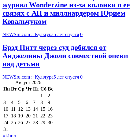
журнал Wonderzine из-за колонки о ее
связях с АП и миллиардером Юрием
Ковальчуком
NEWSru.com :: Культура
5 лет спустя
0
Брэд Питт через суд добился от
Анджелины Джоли совместной опеки
над детьми
NEWSru.com :: Культура
5 лет спустя
0
Август 2026
Пн
Вт
Ср
Чт
Пт
Сб
Вс
1
2
3
4
5
6
7
8
9
10
11
12
13
14
15
16
17
18
19
20
21
22
23
24
25
26
27
28
29
30
31
« Июл