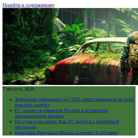
Перейти к содержимому
7 августа, 2026
Зеленский переложил на США ответственность за свою
роковую ошибку
ЕС пытается обвинить Россию в испанском
миграционном кризисе
По суше и по морю. Как ЕС борется с проблемой
миграции
Канцлера Фридриха Мерца склоняют к отставке