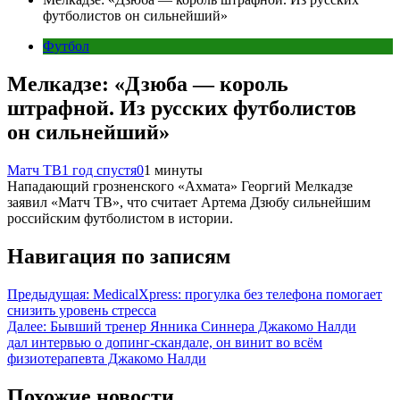
футболистов он сильнейший»
Футбол
Мелкадзе: «Дзюба — король
штрафной. Из русских футболистов
он сильнейший»
Матч ТВ
1 год спустя
0
1 минуты
Нападающий грозненского «Ахмата» Георгий Мелкадзе
заявил «Матч ТВ», что считает Артема Дзюбу сильнейшим
российским футболистом в истории.
Навигация по записям
Предыдущая:
MedicalXpress: прогулка без телефона помогает
снизить уровень стресса
Далее:
Бывший тренер Янника Синнера Джакомо Налди
дал интервью о допинг-скандале, он винит во всём
физиотерапевта Джакомо Налди
Похожие новости