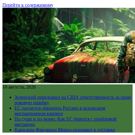
Перейти к содержимому
10 августа, 2026
Зеленский переложил на США ответственность за свою
роковую ошибку
ЕС пытается обвинить Россию в испанском
миграционном кризисе
По суше и по морю. Как ЕС борется с проблемой
миграции
Канцлера Фридриха Мерца склоняют к отставке