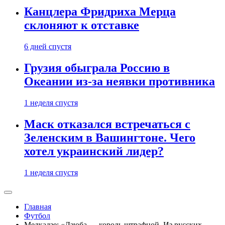
Канцлера Фридриха Мерца
склоняют к отставке
6 дней спустя
Грузия обыграла Россию в
Океании из-за неявки противника
1 неделя спустя
Маск отказался встречаться с
Зеленским в Вашингтоне. Чего
хотел украинский лидер?
1 неделя спустя
Главная
Футбол
Мелкадзе: «Дзюба — король штрафной. Из русских