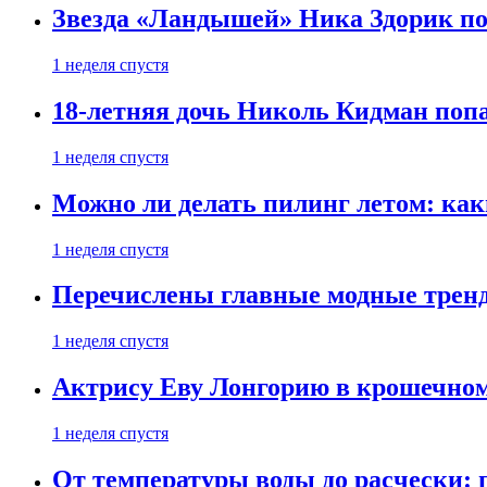
Звезда «Ландышей» Ника Здорик пок
1 неделя спустя
18-летняя дочь Николь Кидман поп
1 неделя спустя
Можно ли делать пилинг летом: как
1 неделя спустя
Перечислены главные модные тренд
1 неделя спустя
Актрису Еву Лонгорию в крошечном
1 неделя спустя
От температуры воды до расчески: