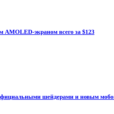
ым AMOLED-экраном всего за $123
 официальными шейдерами и новым моб