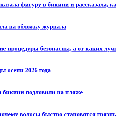
азала фигуру в бикини и рассказала, к
ала на обложку журнала
ие процедуры безопасны, а от каких луч
ы осени 2026 года
 бикини подловили на пляже
 почему волосы быстро становятся гряз