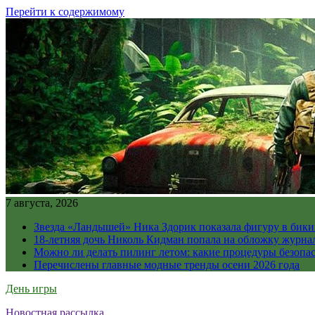
Перейти к содержимому
7 августа, 2026
Звезда «Ландышей» Ника Здорик показала фигуру в бикин
18-летняя дочь Николь Кидман попала на обложку журна
Можно ли делать пилинг летом: какие процедуры безопасн
Перечислены главные модные тренды осени 2026 года
День игры
Новостная рассылка