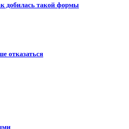
ак добилась такой формы
ше отказаться
ными