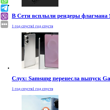
В Сети всплыли рендеры флагмана S
1 год спустя
1 год спустя
Слух: Samsung перенесла выпуск Gal
1 год спустя
1 год спустя