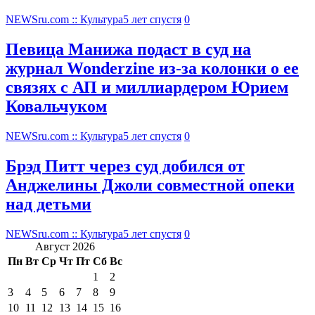
NEWSru.com :: Культура
5 лет спустя
0
Певица Манижа подаст в суд на
журнал Wonderzine из-за колонки о ее
связях с АП и миллиардером Юрием
Ковальчуком
NEWSru.com :: Культура
5 лет спустя
0
Брэд Питт через суд добился от
Анджелины Джоли совместной опеки
над детьми
NEWSru.com :: Культура
5 лет спустя
0
Август 2026
Пн
Вт
Ср
Чт
Пт
Сб
Вс
1
2
3
4
5
6
7
8
9
10
11
12
13
14
15
16