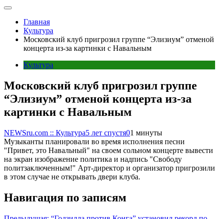
Главная
Культура
Московский клуб пригрозил группе “Элизиум” отменой
концерта из-за картинки с Навальным
Культура
Московский клуб пригрозил группе
“Элизиум” отменой концерта из-за
картинки с Навальным
NEWSru.com :: Культура
5 лет спустя
0
1 минуты
Музыканты планировали во время исполнения песни
"Привет, это Навальный" на своем сольном концерте вывести
на экран изображение политика и надпись "Свободу
политзаключенным!" Арт-директор и организатор пригрозили
в этом случае не открывать двери клуба.
Навигация по записям
Предыдущая:
“Годзилла против Конга” установил рекорд по