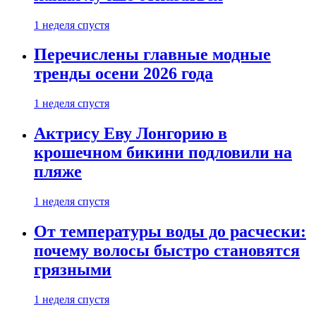
1 неделя спустя
Перечислены главные модные
тренды осени 2026 года
1 неделя спустя
Актрису Еву Лонгорию в
крошечном бикини подловили на
пляже
1 неделя спустя
От температуры воды до расчески:
почему волосы быстро становятся
грязными
1 неделя спустя