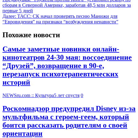
сборам в Северной Америке, заработав 48,5 млн долларов за
первые 5 дней
Далее:
ТАСС: СК начал проверять песню Манижи для
“Евровидения” на признаки “возбуждения ненависти”
Похожие новости
Самые заметные новинки онлайн-
кинотеатров 24-30 мая: воссоединение
“Друзей”, возвращение в 90-е,
перезапуск психотерапевтических
историй
NEWSru.com :: Культура
5 лет спустя
0
Роскомнадзор предупредил Disney из-за
мультфильма c героем-геем, который
боится рассказать родителям о своей
ориентации