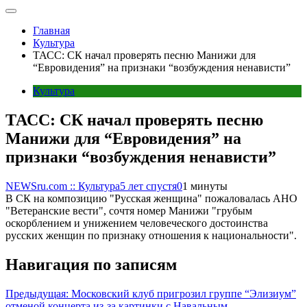
Главная
Культура
ТАСС: СК начал проверять песню Манижи для
“Евровидения” на признаки “возбуждения ненависти”
Культура
ТАСС: СК начал проверять песню
Манижи для “Евровидения” на
признаки “возбуждения ненависти”
NEWSru.com :: Культура
5 лет спустя
0
1 минуты
В СК на композицию "Русская женщина" пожаловалась АНО
"Ветеранские вести", сочтя номер Манижи "грубым
оскорблением и унижением человеческого достоинства
русских женщин по признаку отношения к национальности".
Навигация по записям
Предыдущая:
Московский клуб пригрозил группе “Элизиум”
отменой концерта из-за картинки с Навальным