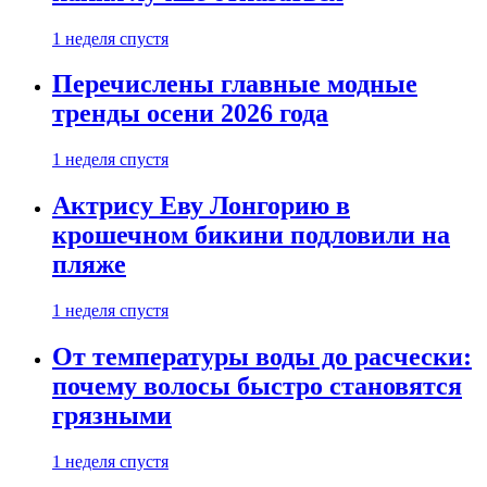
1 неделя спустя
Перечислены главные модные
тренды осени 2026 года
1 неделя спустя
Актрису Еву Лонгорию в
крошечном бикини подловили на
пляже
1 неделя спустя
От температуры воды до расчески:
почему волосы быстро становятся
грязными
1 неделя спустя