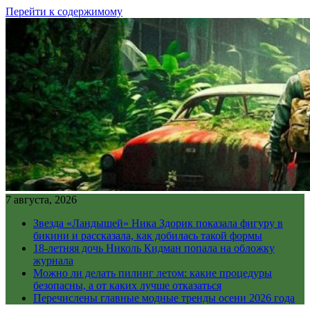
Перейти к содержимому
7 августа, 2026
Звезда «Ландышей» Ника Здорик показала фигуру в
бикини и рассказала, как добилась такой формы
18-летняя дочь Николь Кидман попала на обложку
журнала
Можно ли делать пилинг летом: какие процедуры
безопасны, а от каких лучше отказаться
Перечислены главные модные тренды осени 2026 года