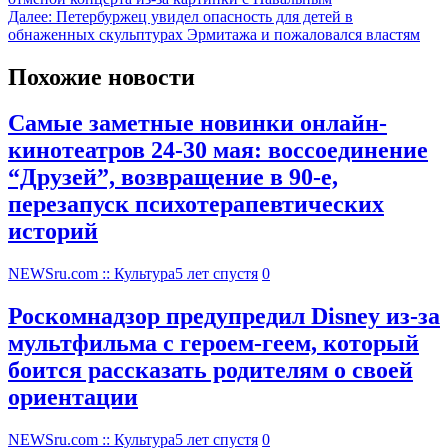
Далее:
Петербуржец увидел опасность для детей в
обнаженных скульптурах Эрмитажа и пожаловался властям
Похожие новости
Самые заметные новинки онлайн-
кинотеатров 24-30 мая: воссоединение
“Друзей”, возвращение в 90-е,
перезапуск психотерапевтических
историй
NEWSru.com :: Культура
5 лет спустя
0
Роскомнадзор предупредил Disney из-за
мультфильма c героем-геем, который
боится рассказать родителям о своей
ориентации
NEWSru.com :: Культура
5 лет спустя
0