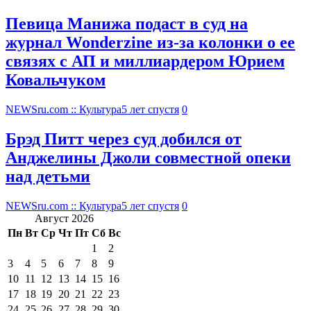
Певица Манижа подаст в суд на
журнал Wonderzine из-за колонки о ее
связях с АП и миллиардером Юрием
Ковальчуком
NEWSru.com :: Культура
5 лет спустя
0
Брэд Питт через суд добился от
Анджелины Джоли совместной опеки
над детьми
NEWSru.com :: Культура
5 лет спустя
0
Август 2026
Пн
Вт
Ср
Чт
Пт
Сб
Вс
1
2
3
4
5
6
7
8
9
10
11
12
13
14
15
16
17
18
19
20
21
22
23
24
25
26
27
28
29
30