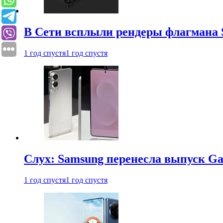
В Сети всплыли рендеры флагмана S
1 год спустя
1 год спустя
Слух: Samsung перенесла выпуск Gal
1 год спустя
1 год спустя