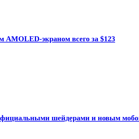
ым AMOLED-экраном всего за $123
 официальными шейдерами и новым моб