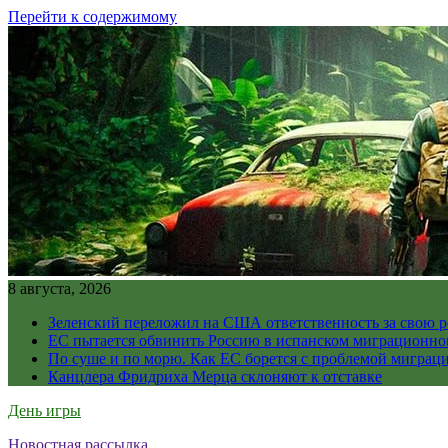
Перейти к содержимому
8 августа, 2026
Зеленский переложил на США ответственность за свою 
ЕС пытается обвинить Россию в испанском миграционно
По суше и по морю. Как ЕС борется с проблемой миграц
Канцлера Фридриха Мерца склоняют к отставке
День игры
Новостная рассылка