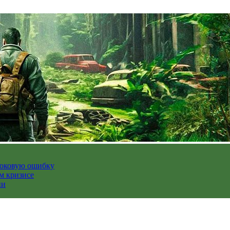
роковую ошибку
м кризисе
ии