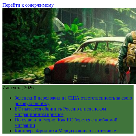
Перейти к содержимому
7 августа, 2026
Зеленский переложил на США ответственность за свою
роковую ошибку
ЕС пытается обвинить Россию в испанском
миграционном кризисе
По суше и по морю. Как ЕС борется с проблемой
миграции
Канцлера Фридриха Мерца склоняют к отставке