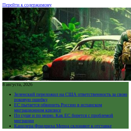
Перейти к содержимому
8 августа, 2026
Зеленский переложил на США ответственность за свою
роковую ошибку
ЕС пытается обвинить Россию в испанском
миграционном кризисе
По суше и по морю. Как ЕС борется с проблемой
миграции
Канцлера Фридриха Мерца склоняют к отставке