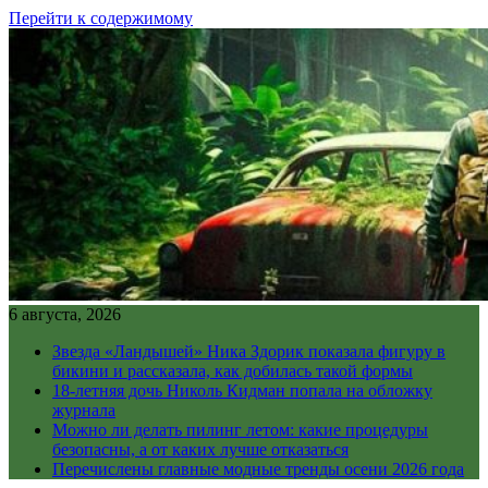
Перейти к содержимому
6 августа, 2026
Звезда «Ландышей» Ника Здорик показала фигуру в
бикини и рассказала, как добилась такой формы
18-летняя дочь Николь Кидман попала на обложку
журнала
Можно ли делать пилинг летом: какие процедуры
безопасны, а от каких лучше отказаться
Перечислены главные модные тренды осени 2026 года