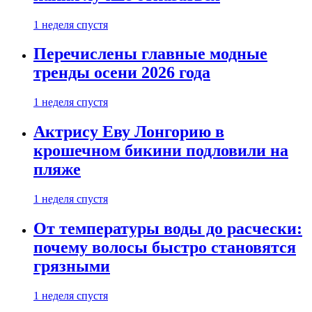
1 неделя спустя
Перечислены главные модные
тренды осени 2026 года
1 неделя спустя
Актрису Еву Лонгорию в
крошечном бикини подловили на
пляже
1 неделя спустя
От температуры воды до расчески:
почему волосы быстро становятся
грязными
1 неделя спустя