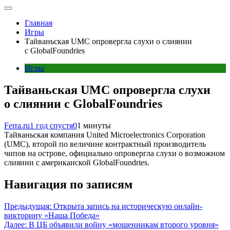
Главная
Игры
Тайваньская UMC опровергла слухи о слиянии
с GlobalFoundries
Игры
Тайваньская UMC опровергла слухи
о слиянии с GlobalFoundries
Ferra.ru
1 год спустя
0
1 минуты
Тайваньская компания United Microelectronics Corporation
(UMC), второй по величине контрактный производитель
чипов на острове, официально опровергла слухи о возможном
слиянии с американской GlobalFoundries.
Навигация по записям
Предыдущая:
Открыта запись на историческую онлайн-
викторину «Наша Победа»
Далее:
В ЦБ объявили войну «мошенникам второго уровня»