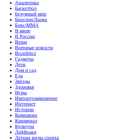
Аналитика
Баскетбол
Безумный мир
Биатлон/Лыжи
Бокс/MMA
В мире
В России
Вещи
Военные новости
Волейбол
Гаджеты
Дети
Дом и сад
Еда
Звёзды
Здоровье
Игры
Импортозамещение
Интернет
Истории
Компании
Криминал
Культура
Лайфхаки
Летние виды спорта