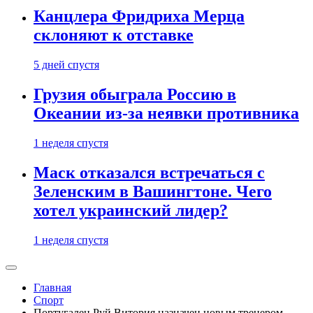
Канцлера Фридриха Мерца
склоняют к отставке
5 дней спустя
Грузия обыграла Россию в
Океании из-за неявки противника
1 неделя спустя
Маск отказался встречаться с
Зеленским в Вашингтоне. Чего
хотел украинский лидер?
1 неделя спустя
Главная
Спорт
Португалец Руй Витория назначен новым тренером