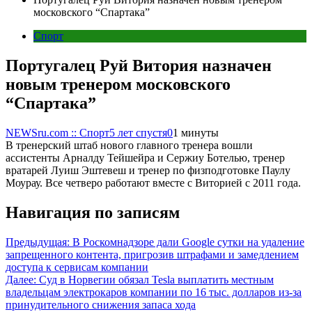
московского “Спартака”
Спорт
Португалец Руй Витория назначен
новым тренером московского
“Спартака”
NEWSru.com :: Спорт
5 лет спустя
0
1 минуты
В тренерский штаб нового главного тренера вошли
ассистенты Арналду Тейшейра и Сержиу Ботелью, тренер
вратарей Луиш Эштевеш и тренер по физподготовке Паулу
Моурау. Все четверо работают вместе с Виторией с 2011 года.
Навигация по записям
Предыдущая:
В Роскомнадзоре дали Google сутки на удаление
запрещенного контента, пригрозив штрафами и замедлением
доступа к сервисам компании
Далее:
Суд в Норвегии обязал Tesla выплатить местным
владельцам электрокаров компании по 16 тыс. долларов из-за
принудительного снижения запаса хода