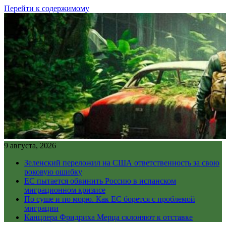
Перейти к содержимому
9 августа, 2026
Зеленский переложил на США ответственность за свою
роковую ошибку
ЕС пытается обвинить Россию в испанском
миграционном кризисе
По суше и по морю. Как ЕС борется с проблемой
миграции
Канцлера Фридриха Мерца склоняют к отставке