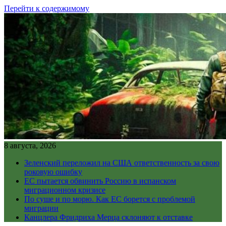
Перейти к содержимому
8 августа, 2026
Зеленский переложил на США ответственность за свою
роковую ошибку
ЕС пытается обвинить Россию в испанском
миграционном кризисе
По суше и по морю. Как ЕС борется с проблемой
миграции
Канцлера Фридриха Мерца склоняют к отставке