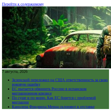
Перейти к содержимому
7 августа, 2026
Зеленский переложил на США ответственность за свою
роковую ошибку
ЕС пытается обвинить Россию в испанском
миграционном кризисе
По суше и по морю. Как ЕС борется с проблемой
миграции
Канцлера Фридриха Мерца склоняют к отставке