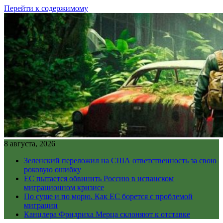
Перейти к содержимому
8 августа, 2026
Зеленский переложил на США ответственность за свою
роковую ошибку
ЕС пытается обвинить Россию в испанском
миграционном кризисе
По суше и по морю. Как ЕС борется с проблемой
миграции
Канцлера Фридриха Мерца склоняют к отставке