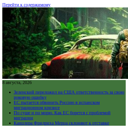
Перейти к содержимому
8 августа, 2026
Зеленский переложил на США ответственность за свою
роковую ошибку
ЕС пытается обвинить Россию в испанском
миграционном кризисе
По суше и по морю. Как ЕС борется с проблемой
миграции
Канцлера Фридриха Мерца склоняют к отставке