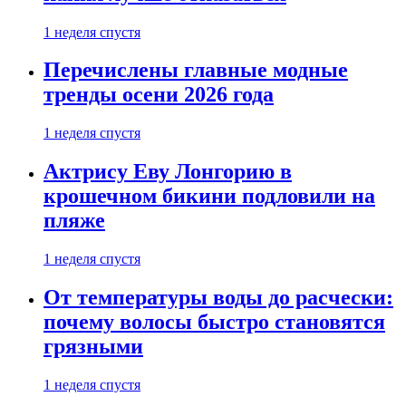
1 неделя спустя
Перечислены главные модные
тренды осени 2026 года
1 неделя спустя
Актрису Еву Лонгорию в
крошечном бикини подловили на
пляже
1 неделя спустя
От температуры воды до расчески:
почему волосы быстро становятся
грязными
1 неделя спустя