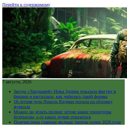
Перейти к содержимому
7 августа, 2026
Звезда «Ландышей» Ника Здорик показала фигуру в
бикини и рассказала, как добилась такой формы
18-летняя дочь Николь Кидман попала на обложку
журнала
Можно ли делать пилинг летом: какие процедуры
безопасны, а от каких лучше отказаться
Перечислены главные модные тренды осени 2026 года