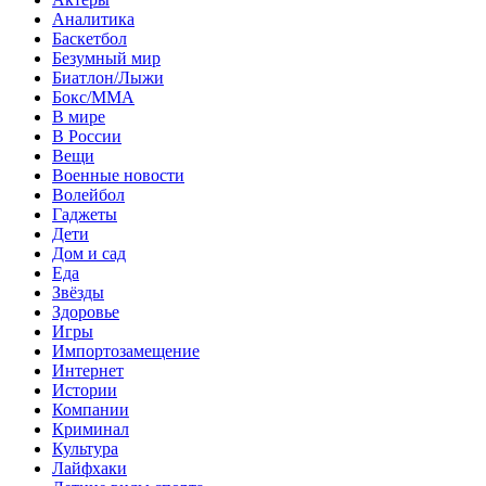
Аналитика
Баскетбол
Безумный мир
Биатлон/Лыжи
Бокс/MMA
В мире
В России
Вещи
Военные новости
Волейбол
Гаджеты
Дети
Дом и сад
Еда
Звёзды
Здоровье
Игры
Импортозамещение
Интернет
Истории
Компании
Криминал
Культура
Лайфхаки