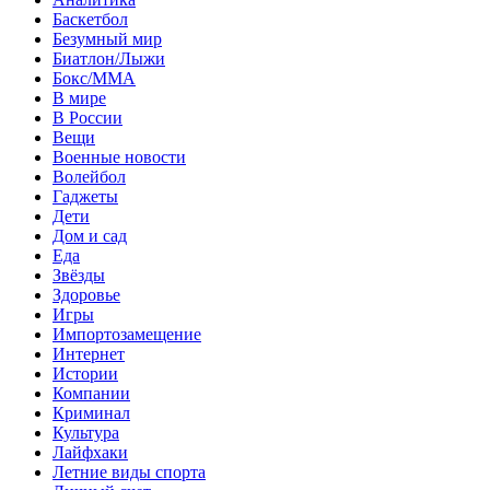
Баскетбол
Безумный мир
Биатлон/Лыжи
Бокс/MMA
В мире
В России
Вещи
Военные новости
Волейбол
Гаджеты
Дети
Дом и сад
Еда
Звёзды
Здоровье
Игры
Импортозамещение
Интернет
Истории
Компании
Криминал
Культура
Лайфхаки
Летние виды спорта