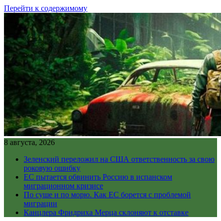
Перейти к содержимому
8 августа, 2026
Зеленский переложил на США ответственность за свою
роковую ошибку
ЕС пытается обвинить Россию в испанском
миграционном кризисе
По суше и по морю. Как ЕС борется с проблемой
миграции
Канцлера Фридриха Мерца склоняют к отставке