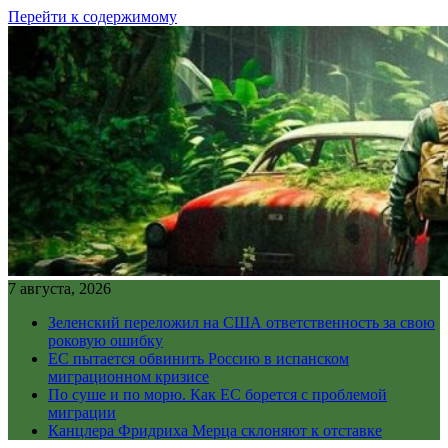
Перейти к содержимому
7 августа, 2026
Зеленский переложил на США ответственность за свою
роковую ошибку
ЕС пытается обвинить Россию в испанском
миграционном кризисе
По суше и по морю. Как ЕС борется с проблемой
миграции
Канцлера Фридриха Мерца склоняют к отставке