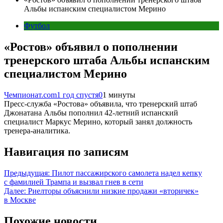
Альбы испанским специалистом Мерино
Футбол
«Ростов» объявил о пополнении
тренерского штаба Альбы испанским
специалистом Мерино
Чемпионат.com
1 год спустя
0
1 минуты
Пресс-служба «Ростова» объявила, что тренерский штаб
Джонатана Альбы пополнил 42-летний испанский
специалист Маркус Мерино, который занял должность
тренера-аналитика.
Навигация по записям
Предыдущая:
Пилот пассажирского самолета надел кепку
с фамилией Трампа и вызвал гнев в сети
Далее:
Риелторы объяснили низкие продажи «вторичек»
в Москве
Похожие новости