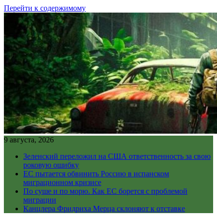
Перейти к содержимому
9 августа, 2026
Зеленский переложил на США ответственность за свою
роковую ошибку
ЕС пытается обвинить Россию в испанском
миграционном кризисе
По суше и по морю. Как ЕС борется с проблемой
миграции
Канцлера Фридриха Мерца склоняют к отставке