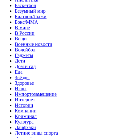
Баскетбол
Безумный мир
Биатлон/Лыжи
Бокс/MMA
В мире
В России
Вещи
Военные новости
Волейбол
Гаджеты
Дети
Дом и сад
Еда
Звёзды
Здоровье
Игры
Импортозамещение
Интернет
Истории
Компании
Криминал
Культура
Лайфхаки
Летние виды спорта