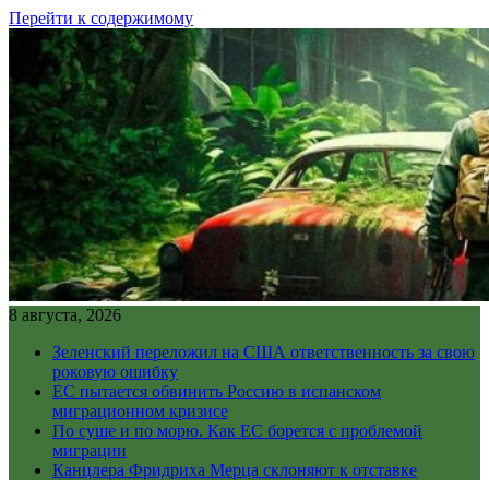
Перейти к содержимому
8 августа, 2026
Зеленский переложил на США ответственность за свою
роковую ошибку
ЕС пытается обвинить Россию в испанском
миграционном кризисе
По суше и по морю. Как ЕС борется с проблемой
миграции
Канцлера Фридриха Мерца склоняют к отставке