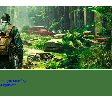
роковую ошибку
м кризисе
ии