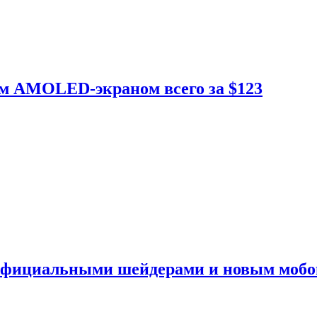
ым AMOLED-экраном всего за $123
 официальными шейдерами и новым моб