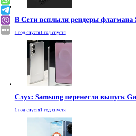
В Сети всплыли рендеры флагмана S
1 год спустя
1 год спустя
Слух: Samsung перенесла выпуск Gal
1 год спустя
1 год спустя