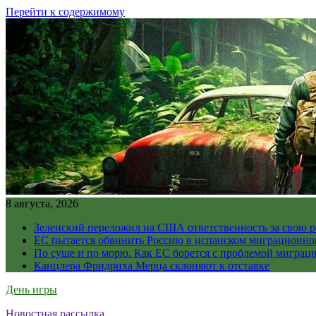
Перейти к содержимому
8 августа, 2026
Зеленский переложил на США ответственность за свою 
ЕС пытается обвинить Россию в испанском миграционно
По суше и по морю. Как ЕС борется с проблемой миграц
Канцлера Фридриха Мерца склоняют к отставке
День игры
Новостная рассылка