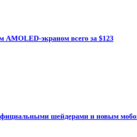
ым AMOLED-экраном всего за $123
 официальными шейдерами и новым моб