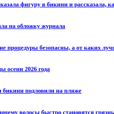
азала фигуру в бикини и рассказала, к
ала на обложку журнала
ие процедуры безопасны, а от каких луч
ы осени 2026 года
 бикини подловили на пляже
 почему волосы быстро становятся гряз