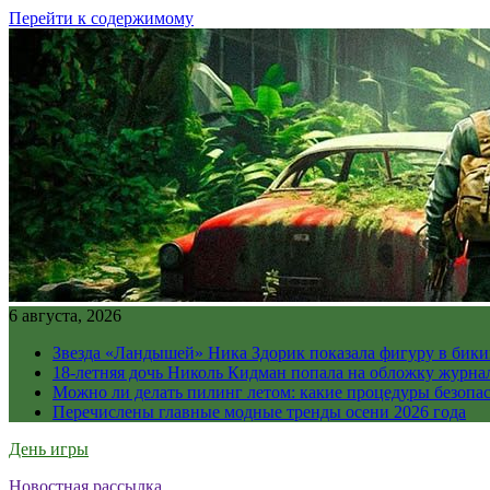
Перейти к содержимому
6 августа, 2026
Звезда «Ландышей» Ника Здорик показала фигуру в бикин
18-летняя дочь Николь Кидман попала на обложку журна
Можно ли делать пилинг летом: какие процедуры безопасн
Перечислены главные модные тренды осени 2026 года
День игры
Новостная рассылка