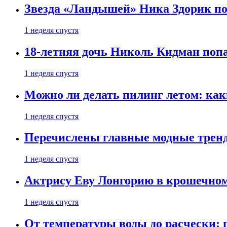
Звезда «Ландышей» Ника Здорик пок
1 неделя спустя
18-летняя дочь Николь Кидман поп
1 неделя спустя
Можно ли делать пилинг летом: как
1 неделя спустя
Перечислены главные модные тренд
1 неделя спустя
Актрису Еву Лонгорию в крошечном
1 неделя спустя
От температуры воды до расчески: