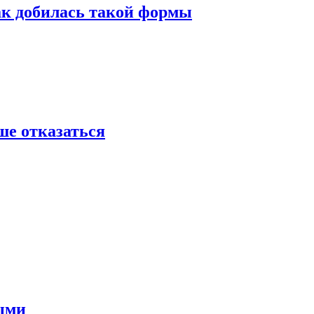
ак добилась такой формы
ше отказаться
ными