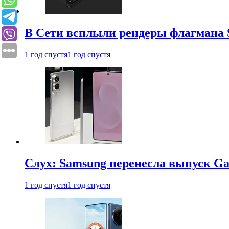
В Сети всплыли рендеры флагмана S
1 год спустя
1 год спустя
Слух: Samsung перенесла выпуск Gal
1 год спустя
1 год спустя