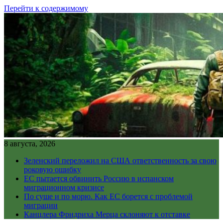
Перейти к содержимому
8 августа, 2026
Зеленский переложил на США ответственность за свою
роковую ошибку
ЕС пытается обвинить Россию в испанском
миграционном кризисе
По суше и по морю. Как ЕС борется с проблемой
миграции
Канцлера Фридриха Мерца склоняют к отставке