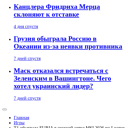
Канцлера Фридриха Мерца
склоняют к отставке
4 дня спустя
Грузия обыграла Россию в
Океании из-за неявки противника
7 дней спустя
Маск отказался встречаться с
Зеленским в Вашингтоне. Чего
хотел украинский лидер?
7 дней спустя
Главная
Игры
T1 обыграла FURIA в нижней сетке MSI 2026 по League