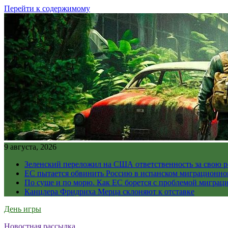
Перейти к содержимому
9 августа, 2026
Зеленский переложил на США ответственность за свою 
ЕС пытается обвинить Россию в испанском миграционно
По суше и по морю. Как ЕС борется с проблемой миграц
Канцлера Фридриха Мерца склоняют к отставке
День игры
Новостная рассылка