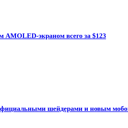
ым AMOLED-экраном всего за $123
 официальными шейдерами и новым моб