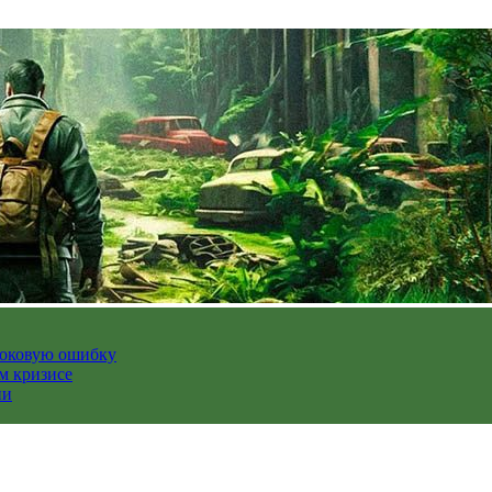
роковую ошибку
м кризисе
ии