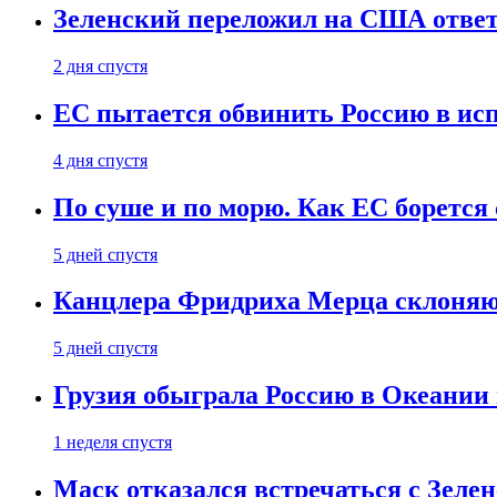
Зеленский переложил на США ответ
2 дня спустя
ЕС пытается обвинить Россию в ис
4 дня спустя
По суше и по морю. Как ЕС борется
5 дней спустя
Канцлера Фридриха Мерца склоняют
5 дней спустя
Грузия обыграла Россию в Океании 
1 неделя спустя
Маск отказался встречаться с Зеле