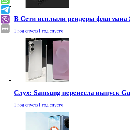
В Сети всплыли рендеры флагмана S
1 год спустя
1 год спустя
Слух: Samsung перенесла выпуск Gal
1 год спустя
1 год спустя