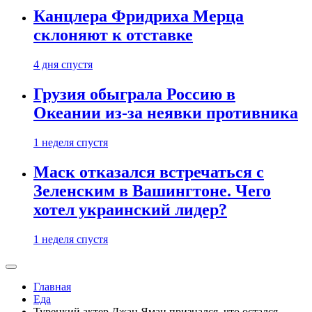
Канцлера Фридриха Мерца
склоняют к отставке
4 дня спустя
Грузия обыграла Россию в
Океании из-за неявки противника
1 неделя спустя
Маск отказался встречаться с
Зеленским в Вашингтоне. Чего
хотел украинский лидер?
1 неделя спустя
Главная
Еда
Турецкий актер Джан Яман признался, что остался