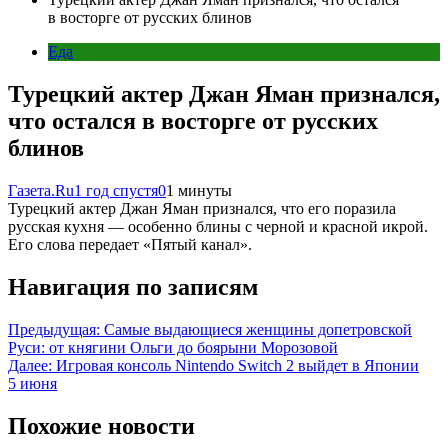
в восторге от русских блинов
Еда
Турецкий актер Джан Яман признался,
что остался в восторге от русских
блинов
Газета.Ru
1 год спустя
0
1 минуты
Турецкий актер Джан Яман признался, что его поразила
русская кухня — особенно блины с черной и красной икрой.
Его слова передает «Пятый канал».
Навигация по записям
Предыдущая:
Самые выдающиеся женщины допетровской
Руси: от княгини Ольги до боярыни Морозовой
Далее:
Игровая консоль Nintendo Switch 2 выйдет в Японии
5 июня
Похожие новости