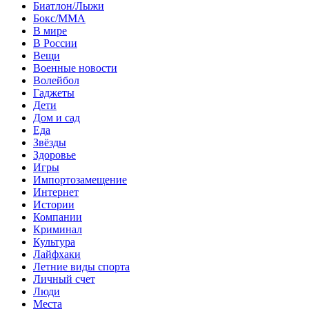
Биатлон/Лыжи
Бокс/MMA
В мире
В России
Вещи
Военные новости
Волейбол
Гаджеты
Дети
Дом и сад
Еда
Звёзды
Здоровье
Игры
Импортозамещение
Интернет
Истории
Компании
Криминал
Культура
Лайфхаки
Летние виды спорта
Личный счет
Люди
Места