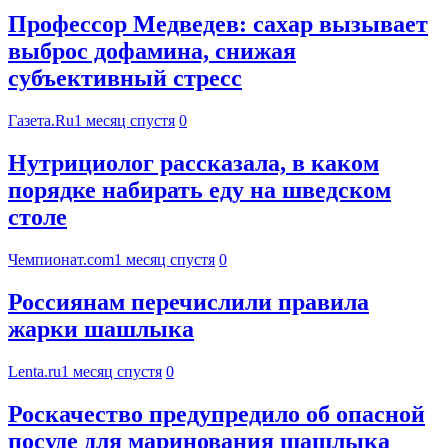
Профессор Медведев: сахар вызывает
выброс дофамина, снижая
субъективный стресс
Газета.Ru
1 месяц спустя
0
Нутрициолог рассказала, в каком
порядке набирать еду на шведском
столе
Чемпионат.com
1 месяц спустя
0
Россиянам перечислили правила
жарки шашлыка
Lenta.ru
1 месяц спустя
0
Роскачество предупредило об опасной
посуде для маринования шашлыка