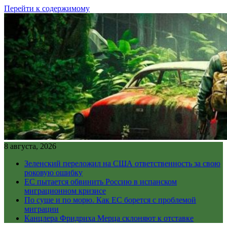
Перейти к содержимому
8 августа, 2026
Зеленский переложил на США ответственность за свою
роковую ошибку
ЕС пытается обвинить Россию в испанском
миграционном кризисе
По суше и по морю. Как ЕС борется с проблемой
миграции
Канцлера Фридриха Мерца склоняют к отставке