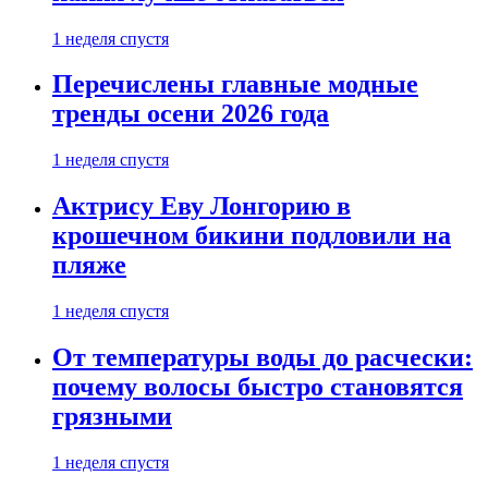
1 неделя спустя
Перечислены главные модные
тренды осени 2026 года
1 неделя спустя
Актрису Еву Лонгорию в
крошечном бикини подловили на
пляже
1 неделя спустя
От температуры воды до расчески:
почему волосы быстро становятся
грязными
1 неделя спустя