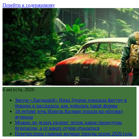
Перейти к содержимому
6 августа, 2026
Звезда «Ландышей» Ника Здорик показала фигуру в
бикини и рассказала, как добилась такой формы
18-летняя дочь Николь Кидман попала на обложку
журнала
Можно ли делать пилинг летом: какие процедуры
безопасны, а от каких лучше отказаться
Перечислены главные модные тренды осени 2026 года