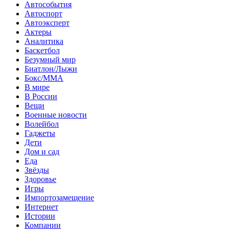
Автособытия
Автоспорт
Автоэксперт
Актеры
Аналитика
Баскетбол
Безумный мир
Биатлон/Лыжи
Бокс/MMA
В мире
В России
Вещи
Военные новости
Волейбол
Гаджеты
Дети
Дом и сад
Еда
Звёзды
Здоровье
Игры
Импортозамещение
Интернет
Истории
Компании