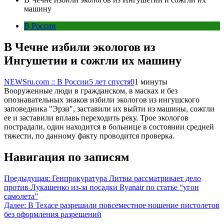
машину
В России
В Чечне избили экологов из
Ингушетии и сожгли их машину
NEWSru.com :: В России
5 лет спустя
0
1 минуты
Вооруженные люди в гражданском, в масках и без
опознавательных знаков избили экологов из ингушского
заповедника "Эрзи", заставили их выйти из машины, сожгли
ее и заставили вплавь переходить реку. Трое экологов
пострадали, один находится в больнице в состоянии средней
тяжести, по данному факту проводится проверка.
Навигация по записям
Предыдущая:
Генпрокуратура Литвы рассматривает дело
против Лукашенко из-за посадки Ryanair по статье “угон
самолета”
Далее:
В Техасе разрешили повсеместное ношение пистолетов
без оформления разрешений