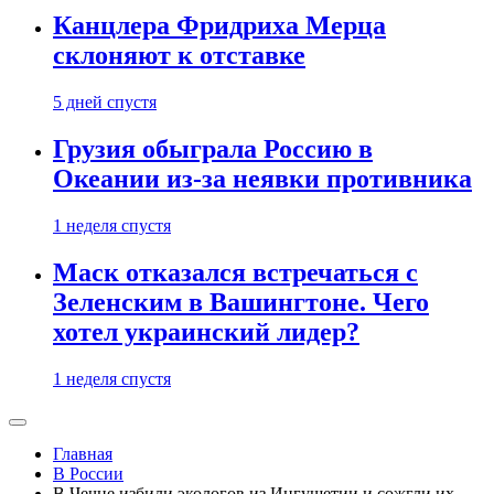
Канцлера Фридриха Мерца
склоняют к отставке
5 дней спустя
Грузия обыграла Россию в
Океании из-за неявки противника
1 неделя спустя
Маск отказался встречаться с
Зеленским в Вашингтоне. Чего
хотел украинский лидер?
1 неделя спустя
Главная
В России
В Чечне избили экологов из Ингушетии и сожгли их