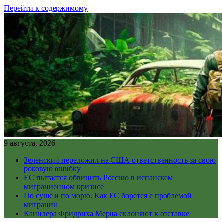
Перейти к содержимому
9 августа, 2026
Зеленский переложил на США ответственность за свою
роковую ошибку
ЕС пытается обвинить Россию в испанском
миграционном кризисе
По суше и по морю. Как ЕС борется с проблемой
миграции
Канцлера Фридриха Мерца склоняют к отставке