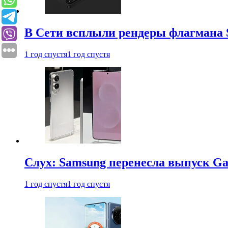
В Сети всплыли рендеры флагмана S
1 год спустя
1 год спустя
Слух: Samsung перенесла выпуск Gal
1 год спустя
1 год спустя