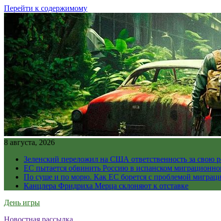
Перейти к содержимому
8 августа, 2026
Зеленский переложил на США ответственность за свою 
ЕС пытается обвинить Россию в испанском миграционно
По суше и по морю. Как ЕС борется с проблемой миграц
Канцлера Фридриха Мерца склоняют к отставке
День игры
Новостная рассылка