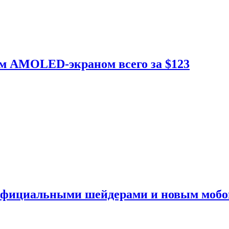
ым AMOLED-экраном всего за $123
 официальными шейдерами и новым моб