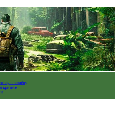
роковую ошибку
м кризисе
ии