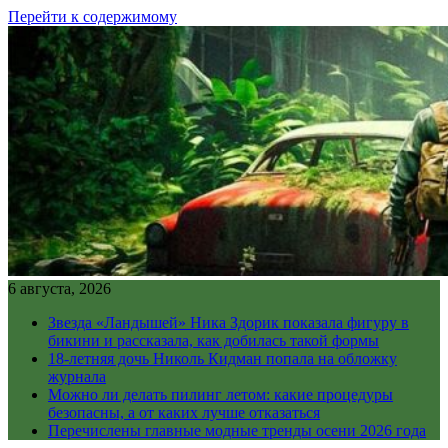
Перейти к содержимому
6 августа, 2026
Звезда «Ландышей» Ника Здорик показала фигуру в
бикини и рассказала, как добилась такой формы
18-летняя дочь Николь Кидман попала на обложку
журнала
Можно ли делать пилинг летом: какие процедуры
безопасны, а от каких лучше отказаться
Перечислены главные модные тренды осени 2026 года