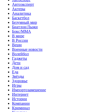
Автоэксперт
Актеры
Аналитика
Баскетбол
Безумный мир
Биатлон/Лыжи
Бокс/MMA
В мире
В России
Вещи
Военные новости
Волейбол
Гаджеты
Дети
Дом и сад
Еда
Звёзды
Здоровье
Игры
Импортозамещение
Интернет
Истории
Компании
Криминал