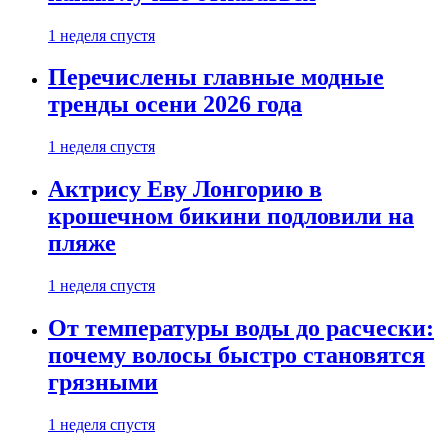
1 неделя спустя
Перечислены главные модные
тренды осени 2026 года
1 неделя спустя
Актрису Еву Лонгорию в
крошечном бикини подловили на
пляже
1 неделя спустя
От температуры воды до расчески:
почему волосы быстро становятся
грязными
1 неделя спустя