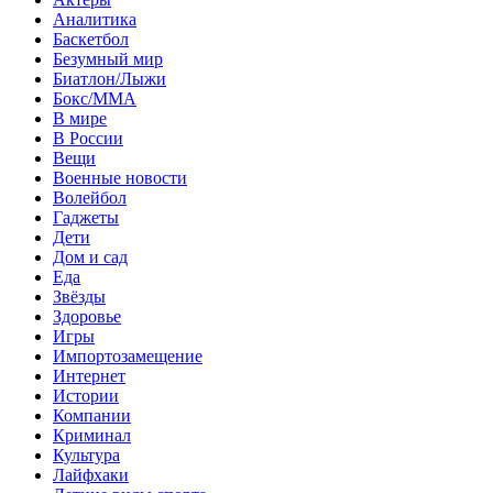
Аналитика
Баскетбол
Безумный мир
Биатлон/Лыжи
Бокс/MMA
В мире
В России
Вещи
Военные новости
Волейбол
Гаджеты
Дети
Дом и сад
Еда
Звёзды
Здоровье
Игры
Импортозамещение
Интернет
Истории
Компании
Криминал
Культура
Лайфхаки