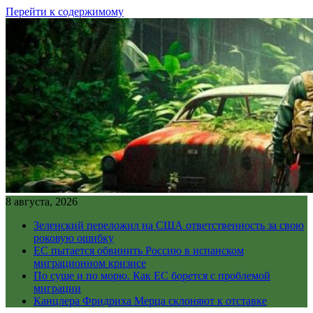
Перейти к содержимому
8 августа, 2026
Зеленский переложил на США ответственность за свою
роковую ошибку
ЕС пытается обвинить Россию в испанском
миграционном кризисе
По суше и по морю. Как ЕС борется с проблемой
миграции
Канцлера Фридриха Мерца склоняют к отставке