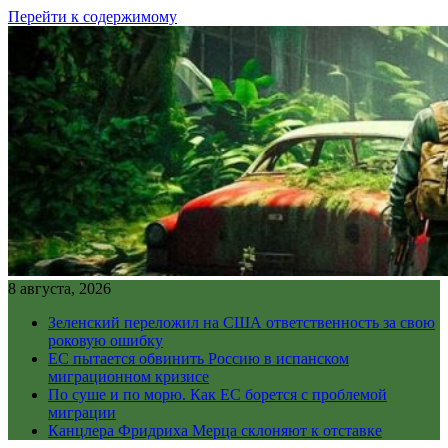
Перейти к содержимому
8 августа, 2026
Зеленский переложил на США ответственность за свою
роковую ошибку
ЕС пытается обвинить Россию в испанском
миграционном кризисе
По суше и по морю. Как ЕС борется с проблемой
миграции
Канцлера Фридриха Мерца склоняют к отставке