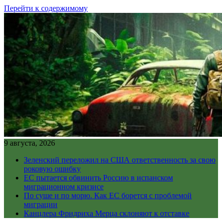
Перейти к содержимому
9 августа, 2026
Зеленский переложил на США ответственность за свою
роковую ошибку
ЕС пытается обвинить Россию в испанском
миграционном кризисе
По суше и по морю. Как ЕС борется с проблемой
миграции
Канцлера Фридриха Мерца склоняют к отставке