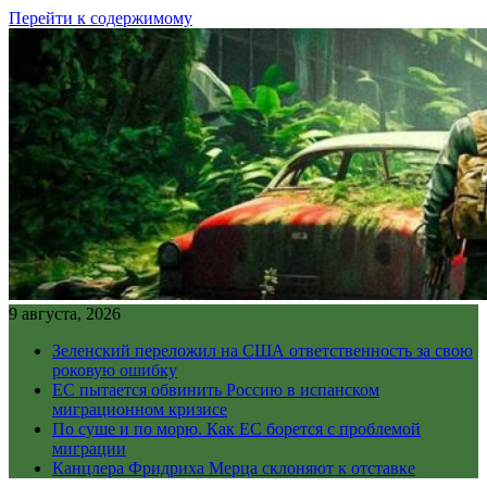
Перейти к содержимому
9 августа, 2026
Зеленский переложил на США ответственность за свою
роковую ошибку
ЕС пытается обвинить Россию в испанском
миграционном кризисе
По суше и по морю. Как ЕС борется с проблемой
миграции
Канцлера Фридриха Мерца склоняют к отставке