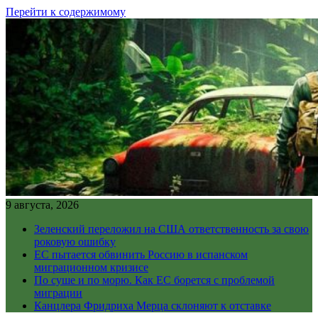
Перейти к содержимому
9 августа, 2026
Зеленский переложил на США ответственность за свою
роковую ошибку
ЕС пытается обвинить Россию в испанском
миграционном кризисе
По суше и по морю. Как ЕС борется с проблемой
миграции
Канцлера Фридриха Мерца склоняют к отставке