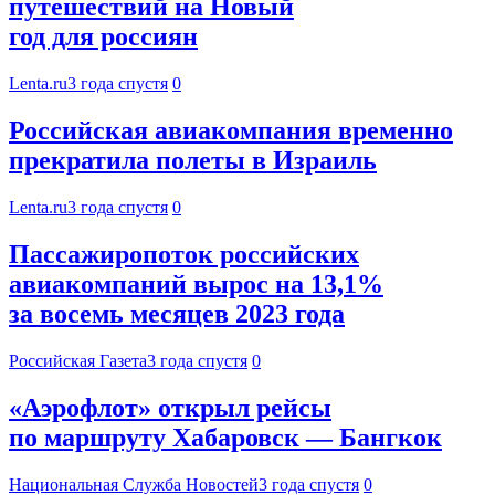
путешествий на Новый
год для россиян
Lenta.ru
3 года спустя
0
Российская авиакомпания временно
прекратила полеты в Израиль
Lenta.ru
3 года спустя
0
Пассажиропоток российских
авиакомпаний вырос на 13,1%
за восемь месяцев 2023 года
Российская Газета
3 года спустя
0
«Аэрофлот» открыл рейсы
по маршруту Хабаровск — Бангкок
Национальная Служба Новостей
3 года спустя
0