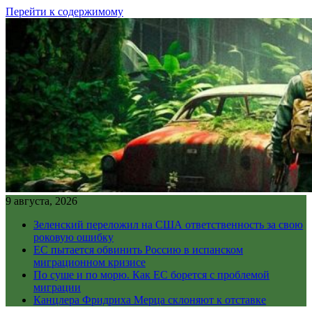
Перейти к содержимому
9 августа, 2026
Зеленский переложил на США ответственность за свою
роковую ошибку
ЕС пытается обвинить Россию в испанском
миграционном кризисе
По суше и по морю. Как ЕС борется с проблемой
миграции
Канцлера Фридриха Мерца склоняют к отставке