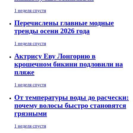
1 неделя спустя
Перечислены главные модные
тренды осени 2026 года
1 неделя спустя
Актрису Еву Лонгорию в
крошечном бикини подловили на
пляже
1 неделя спустя
От температуры воды до расчески:
почему волосы быстро становятся
грязными
1 неделя спустя