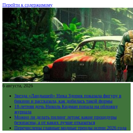
Перейти к содержимому
6 августа, 2026
Звезда «Ландышей» Ника Здорик показала фигуру в
бикини и рассказала, как добилась такой формы
18-летняя дочь Николь Кидман попала на обложку
журнала
Можно ли делать пилинг летом: какие процедуры
безопасны, а от каких лучше отказаться
Перечислены главные модные тренды осени 2026 года