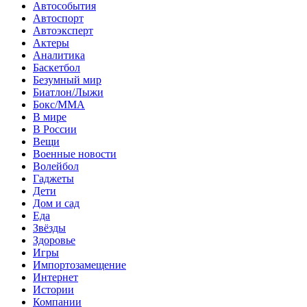
Автособытия
Автоспорт
Автоэксперт
Актеры
Аналитика
Баскетбол
Безумный мир
Биатлон/Лыжи
Бокс/MMA
В мире
В России
Вещи
Военные новости
Волейбол
Гаджеты
Дети
Дом и сад
Еда
Звёзды
Здоровье
Игры
Импортозамещение
Интернет
Истории
Компании