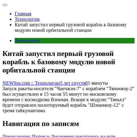
Главная
Технологии
Китай запустил первый грузовой корабль к базовому
модулю новой орбитальной станции
Технологии
Китай запустил первый грузовой
корабль к базовому модулю новой
орбитальной станции
NEWSru.com :: Технологии
5 лет спустя
0
1 минуты
Запуск ракеты-носителя "Чанчжэн-7" с кораблем "Тяньчжоу-2"
был осуществлен в 15 часов 55 минут по московскому
времени с космодрома Вэньчан. Вскоре к модулю "Тяньхэ"
будет отправлен пилотируемый корабль "Шэньчжоу-12" с
тремя тайкунавтами.
Навигация по записям
Предыдущая:
Путин и Лукашенко покатались на яхте,