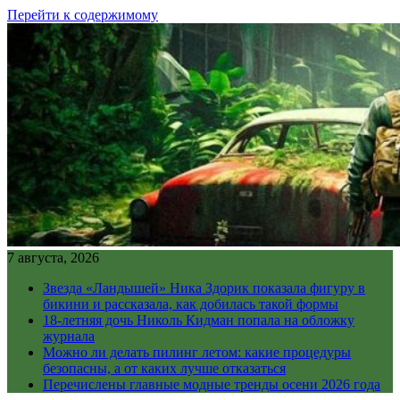
Перейти к содержимому
7 августа, 2026
Звезда «Ландышей» Ника Здорик показала фигуру в
бикини и рассказала, как добилась такой формы
18-летняя дочь Николь Кидман попала на обложку
журнала
Можно ли делать пилинг летом: какие процедуры
безопасны, а от каких лучше отказаться
Перечислены главные модные тренды осени 2026 года