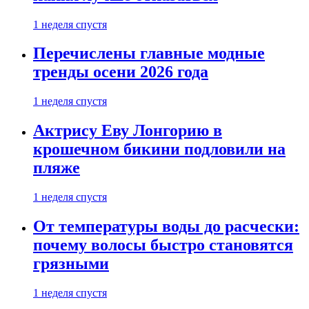
1 неделя спустя
Перечислены главные модные
тренды осени 2026 года
1 неделя спустя
Актрису Еву Лонгорию в
крошечном бикини подловили на
пляже
1 неделя спустя
От температуры воды до расчески:
почему волосы быстро становятся
грязными
1 неделя спустя