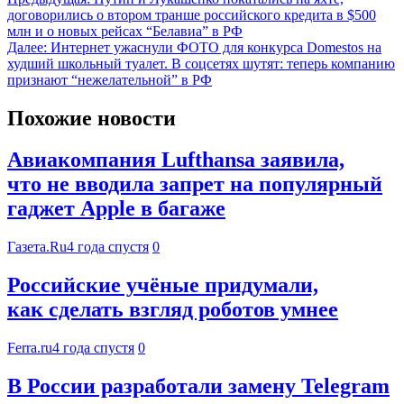
договорились о втором транше российского кредита в $500
млн и о новых рейсах “Белавиа” в РФ
Далее:
Интернет ужаснули ФОТО для конкурса Domestos на
худший школьный туалет. В соцсетях шутят: теперь компанию
признают “нежелательной” в РФ
Похожие новости
Авиакомпания Lufthansa заявила,
что не вводила запрет на популярный
гаджет Apple в багаже
Газета.Ru
4 года спустя
0
Российские учёные придумали,
как сделать взгляд роботов умнее
Ferra.ru
4 года спустя
0
В России разработали замену Telegram